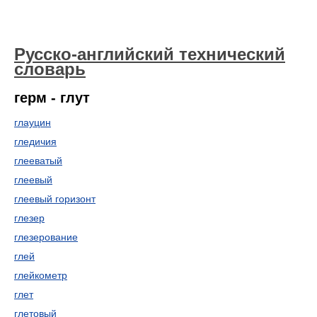
Русско-английский технический
словарь
герм - глут
глауцин
гледичия
глееватый
глеевый
глеевый горизонт
глезер
глезерование
глей
глейкометр
глет
глетовый