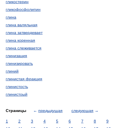
гликостерин
гликофосфолипин
глина
глина валяльная
глина затвердевает
глина коренная
глина слеживается
глинизация
глинизировать
глиний
глинистая фракция
глинистость
глинистоый
Страницы
←
предыдущая
следующая
→
1
2
3
4
5
6
7
8
9