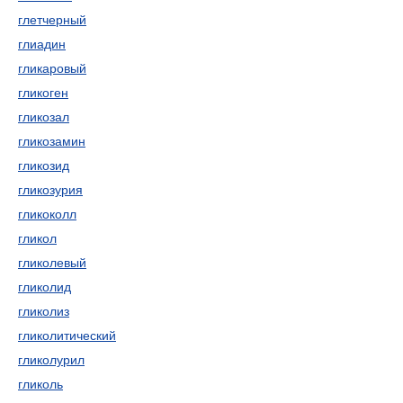
глетчерный
глиадин
гликаровый
гликоген
гликозал
гликозамин
гликозид
гликозурия
гликоколл
гликол
гликолевый
гликолид
гликолиз
гликолитический
гликолурил
гликоль